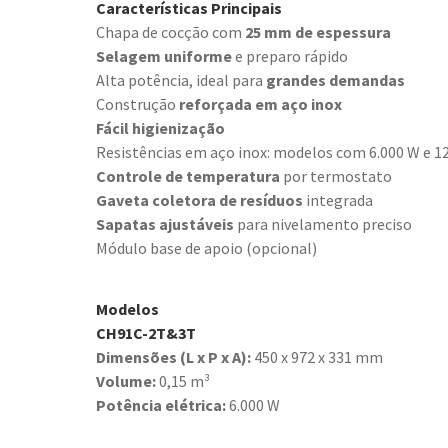
Características Principais
Chapa de cocção com
25 mm de espessura
Selagem uniforme
e preparo rápido
Alta potência, ideal para
grandes demandas
Construção
reforçada em aço inox
Fácil higienização
Resistências em aço inox: modelos com 6.000 W e 1
Controle de temperatura
por termostato
Gaveta coletora de resíduos
integrada
Sapatas ajustáveis
para nivelamento preciso
Módulo base de apoio (opcional)
Modelos
CH91C-2T&3T
Dimensões (L x P x A):
450 x 972 x 331 mm
Volume:
0,15 m³
Potência elétrica:
6.000 W