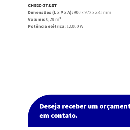
CH92C-2T&3T
Dimensões (L x P x A):
900 x 972 x 331 mm
Volume:
0,29 m³
Potência elétrica:
12.000 W
Deseja receber um orçamen
em contato.