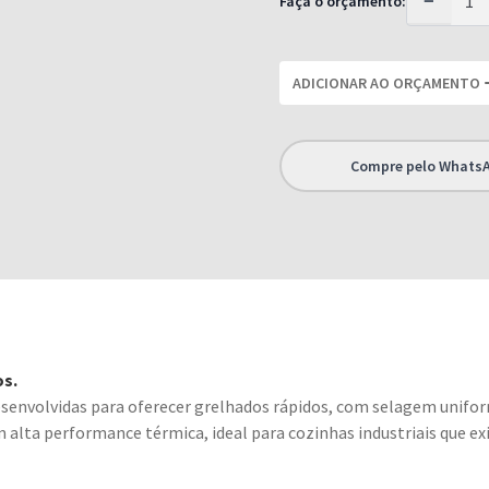
−
Faça o orçamento:
ADICIONAR AO ORÇAMENTO
Compre pelo Whats
os.
esenvolvidas para oferecer grelhados rápidos, com selagem unifo
 alta performance térmica, ideal para cozinhas industriais que ex