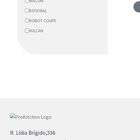
MACOM
RATIONAL
ROBOT COUPE
VULCAN
R. Lídia Brígido,336