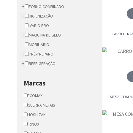
+
FORNO COMBINADO
+
HIGIENIZAÇÃO
IVARIO PRO
CARRO TRAN
+
MÁQUINA DE GELO
MOBILIÁRIO
+
PRÉ-PREPARO
+
REFRIGERAÇÃO
Marcas
ECOMAX
MESA COM M
GUERRA METAIS
HOSHIZAKI
IRINOX