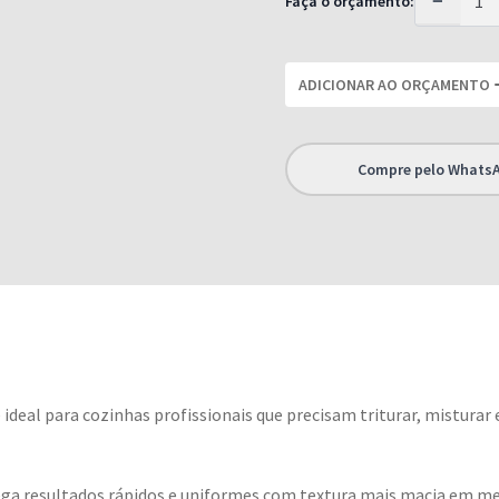
−
Faça o orçamento:
ADICIONAR AO ORÇAMENTO
Compre pelo Whats
 ideal para cozinhas profissionais que precisam triturar, misturar
ega resultados rápidos e uniformes com textura mais macia em 