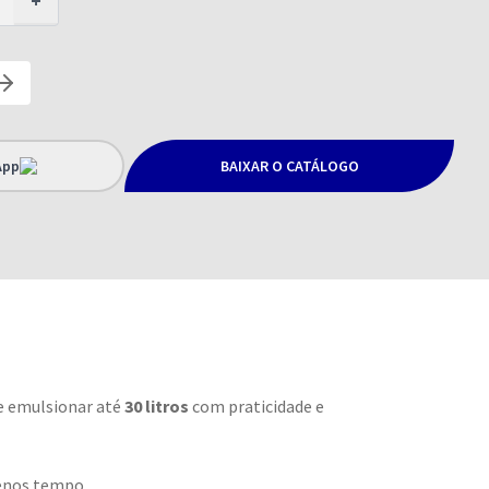
+
App
BAIXAR O CATÁLOGO
 e emulsionar até
30 litros
com praticidade e
menos tempo.