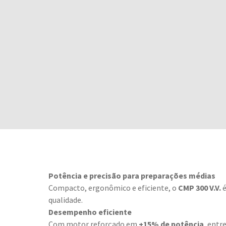
Potência e precisão para preparações médias
Compacto, ergonômico e eficiente, o
CMP 300 V.V.
é
qualidade.
Desempenho eficiente
Com motor reforçado em
+15% de potência
, entr