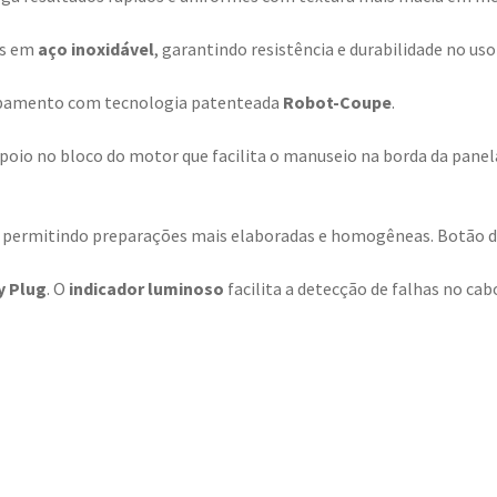
os em
aço inoxidável
, garantindo resistência e durabilidade no uso 
uipamento com tecnologia patenteada
Robot-Coupe
.
poio no bloco do motor que facilita o manuseio na borda da pane
, permitindo preparações mais elaboradas e homogêneas. Botão de 
y Plug
. O
indicador luminoso
facilita a detecção de falhas no ca