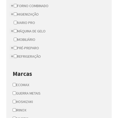
+
FORNO COMBINADO
+
HIGIENIZAÇÃO
IVARIO PRO
+
MÁQUINA DE GELO
MOBILIÁRIO
+
PRÉ-PREPARO
+
REFRIGERAÇÃO
Marcas
ECOMAX
GUERRA METAIS
HOSHIZAKI
IRINOX