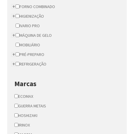
+
FORNO COMBINADO
+
HIGIENIZAÇÃO
IVARIO PRO
+
MÁQUINA DE GELO
MOBILIÁRIO
+
PRÉ-PREPARO
+
REFRIGERAÇÃO
Marcas
ECOMAX
GUERRA METAIS
HOSHIZAKI
IRINOX