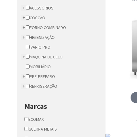
+
ACESSÓRIOS
+
COCÇÃO
+
FORNO COMBINADO
+
HIGIENIZAÇÃO
IVARIO PRO
+
MÁQUINA DE GELO
MOBILIÁRIO
+
PRÉ-PREPARO
+
REFRIGERAÇÃO
Marcas
ECOMAX
GUERRA METAIS