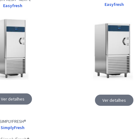
Easyfresh
Easyfresh
Ver detalhes
Ver detalhes
SIMPLYFRESH®
SimplyFresh