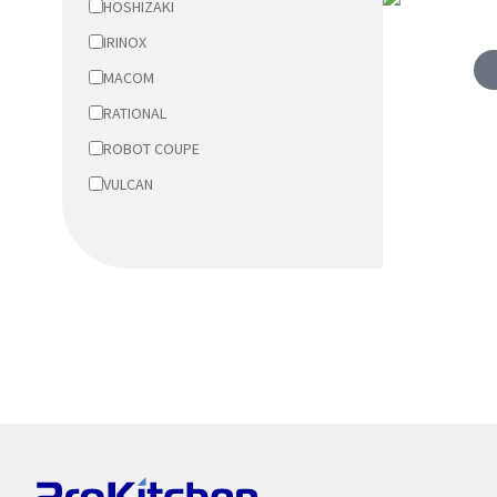
HOSHIZAKI
IRINOX
MACOM
RATIONAL
ROBOT COUPE
VULCAN